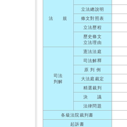
立法總說明
法 規
條文對照表
立法歷程
歷史條文
立法理由
憲法法庭
司法解釋
原 判 例
司法
大法庭裁定
判解
精選裁判
決 議
法律問題
各級法院裁判書
起訴書