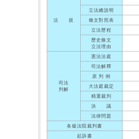
立法總說明
法 規
條文對照表
立法歷程
歷史條文
立法理由
憲法法庭
司法解釋
原 判 例
司法
大法庭裁定
判解
精選裁判
決 議
法律問題
各級法院裁判書
起訴書