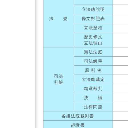
立法總說明
法 規
條文對照表
立法歷程
歷史條文
立法理由
憲法法庭
司法解釋
原 判 例
司法
大法庭裁定
判解
精選裁判
決 議
法律問題
各級法院裁判書
起訴書