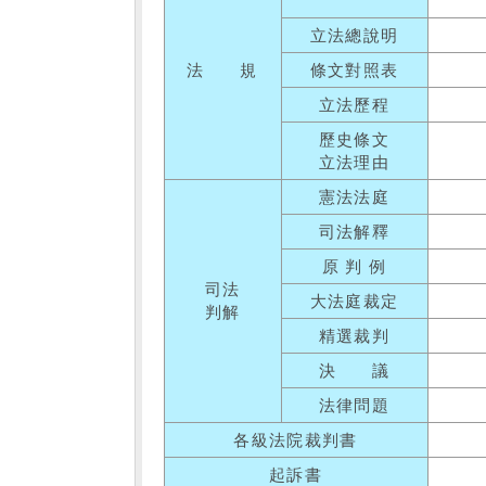
立法總說明
法 規
條文對照表
立法歷程
歷史條文
立法理由
憲法法庭
司法解釋
原 判 例
司法
大法庭裁定
判解
精選裁判
決 議
法律問題
各級法院裁判書
起訴書