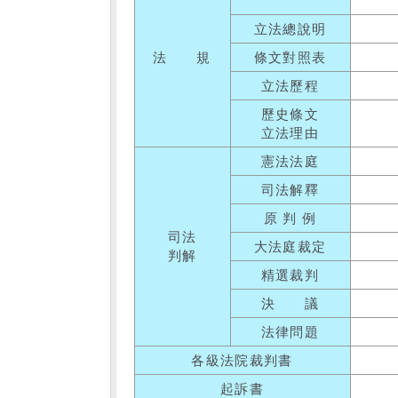
立法總說明
法 規
條文對照表
立法歷程
歷史條文
立法理由
憲法法庭
司法解釋
原 判 例
司法
大法庭裁定
判解
精選裁判
決 議
法律問題
各級法院裁判書
起訴書