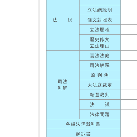
立法總說明
法 規
條文對照表
立法歷程
歷史條文
立法理由
憲法法庭
司法解釋
原 判 例
司法
大法庭裁定
判解
精選裁判
決 議
法律問題
各級法院裁判書
起訴書