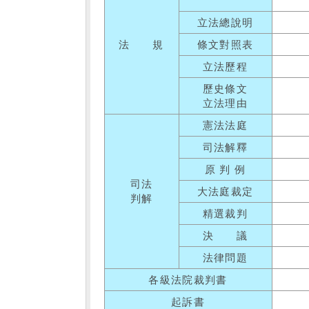
立法總說明
法 規
條文對照表
立法歷程
歷史條文
立法理由
憲法法庭
司法解釋
原 判 例
司法
大法庭裁定
判解
精選裁判
決 議
法律問題
各級法院裁判書
起訴書