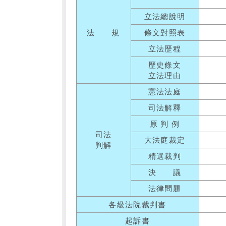
立法總說明
法 規
條文對照表
立法歷程
歷史條文
立法理由
憲法法庭
司法解釋
原 判 例
司法
大法庭裁定
判解
精選裁判
決 議
法律問題
各級法院裁判書
起訴書