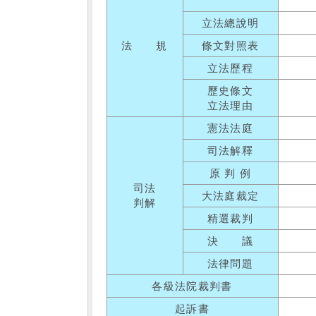
立法總說明
法 規
條文對照表
立法歷程
歷史條文
立法理由
憲法法庭
司法解釋
原 判 例
司法
大法庭裁定
判解
精選裁判
決 議
法律問題
各級法院裁判書
起訴書