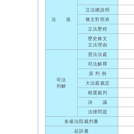
立法總說明
法 規
條文對照表
立法歷程
歷史條文
立法理由
憲法法庭
司法解釋
原 判 例
司法
大法庭裁定
判解
精選裁判
決 議
法律問題
各級法院裁判書
起訴書