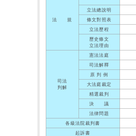
立法總說明
法 規
條文對照表
立法歷程
歷史條文
立法理由
憲法法庭
司法解釋
原 判 例
司法
大法庭裁定
判解
精選裁判
決 議
法律問題
各級法院裁判書
起訴書