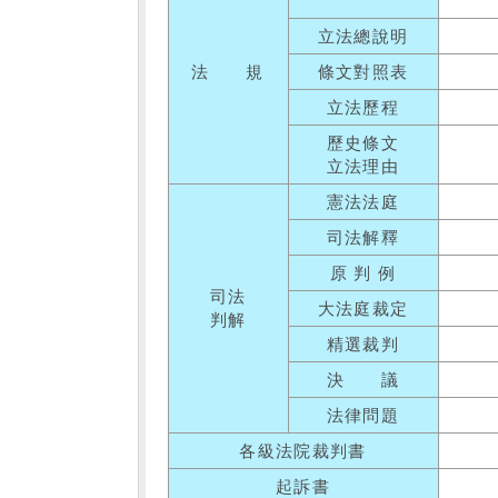
立法總說明
法 規
條文對照表
立法歷程
歷史條文
立法理由
憲法法庭
司法解釋
原 判 例
司法
大法庭裁定
判解
精選裁判
決 議
法律問題
各級法院裁判書
起訴書