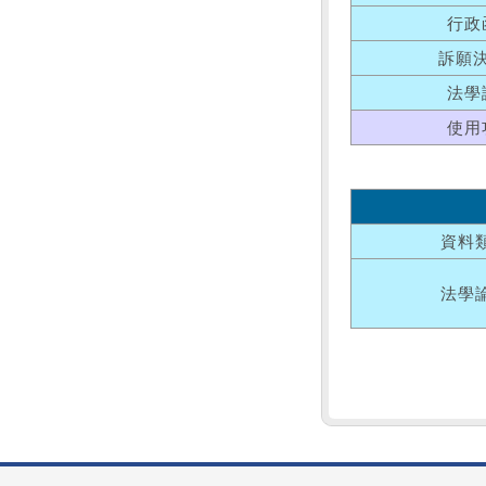
行政
訴願
法學
使用
資料
法學