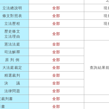
立法總說明
全部
現
條文對照表
全部
現
立法歷程
全部
現
歷史條文
全部
立法理由
憲法法庭
全部
司法解釋
全部
原 判 例
全部
大法庭裁定
全部
查詢結果
精選裁判
全部
決 議
全部
法律問題
全部
院裁判書
全部
訴書
全部