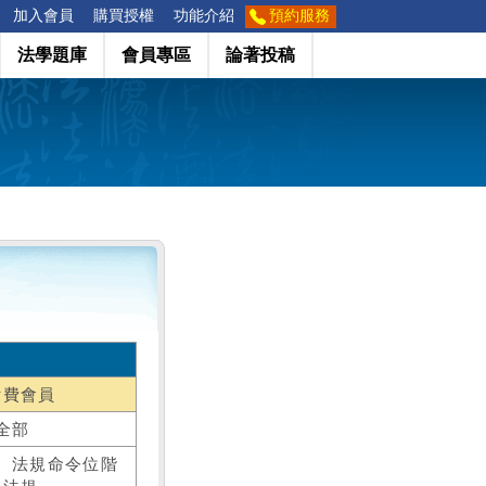
加入會員
購買授權
功能介紹
預約服務
法學題庫
會員專區
論著投稿
付費會員
全部
、法規命令位階