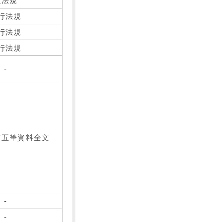
之法規
行法規
行法規
行法規
-
前五筆資料全文
-
-