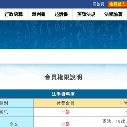
:::
回首頁
會員登入
行政函釋
裁判書
起訴書
英譯法規
法學論著
會員權限說明
法學資料庫
類別
付費會員
非
新訊
全部
憲法、法律
全文
全部