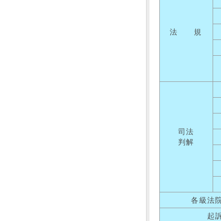
法 規
司法
判解
各級法
起