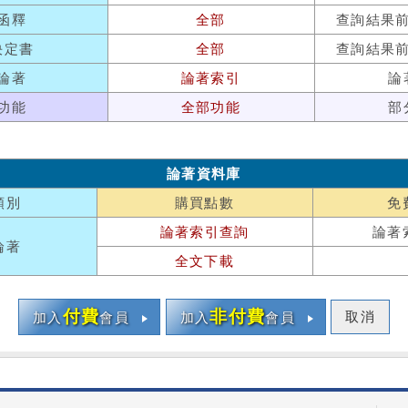
函釋
全部
查詢結果
決定書
全部
查詢結果
論著
論著索引
論
功能
全部功能
部
論著資料庫
類別
購買點數
免
論著索引查詢
論著
論著
全文下載
付費
非付費
取消
加入
會員
加入
會員