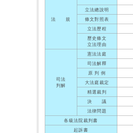
立法總說明
法 規
條文對照表
立法歷程
歷史條文
立法理由
憲法法庭
司法解釋
原 判 例
司法
大法庭裁定
判解
精選裁判
決 議
法律問題
各級法院裁判書
起訴書