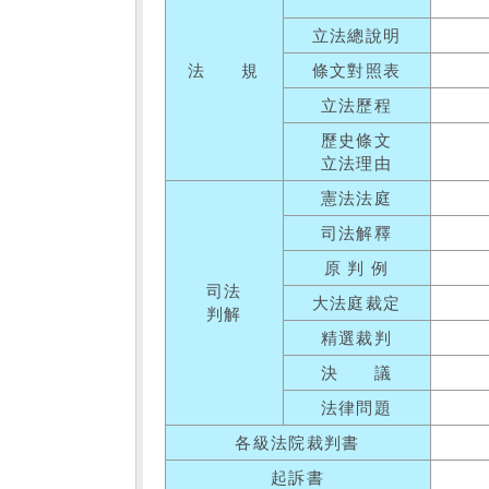
立法總說明
法 規
條文對照表
立法歷程
歷史條文
立法理由
憲法法庭
司法解釋
原 判 例
司法
大法庭裁定
判解
精選裁判
決 議
法律問題
各級法院裁判書
起訴書