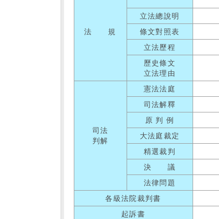
立法總說明
法 規
條文對照表
立法歷程
歷史條文
立法理由
憲法法庭
司法解釋
原 判 例
司法
大法庭裁定
判解
精選裁判
決 議
法律問題
各級法院裁判書
起訴書