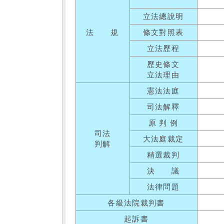
立法總說明
法 規
條文對照表
立法歷程
歷史條文
立法理由
憲法法庭
司法解釋
原 判 例
司法
大法庭裁定
判解
精選裁判
決 議
法律問題
各級法院裁判書
起訴書