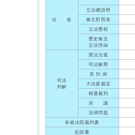
立法總說明
法 規
條文對照表
立法歷程
歷史條文
立法理由
憲法法庭
司法解釋
原 判 例
司法
大法庭裁定
判解
精選裁判
決 議
法律問題
各級法院裁判書
起訴書