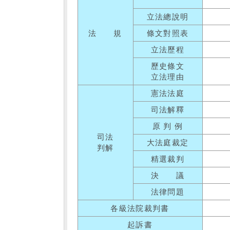
立法總說明
法 規
條文對照表
立法歷程
歷史條文
立法理由
憲法法庭
司法解釋
原 判 例
司法
大法庭裁定
判解
精選裁判
決 議
法律問題
各級法院裁判書
起訴書