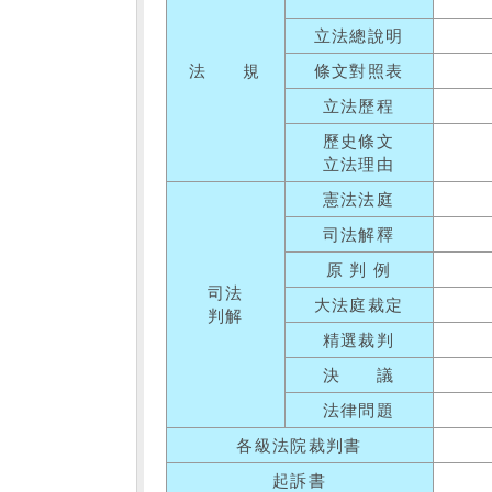
立法總說明
法 規
條文對照表
立法歷程
歷史條文
立法理由
憲法法庭
司法解釋
原 判 例
司法
大法庭裁定
判解
精選裁判
決 議
法律問題
各級法院裁判書
起訴書