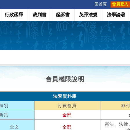
:::
回首頁
會員登入
行政函釋
裁判書
起訴書
英譯法規
法學論著
會員權限說明
法學資料庫
類別
付費會員
非
新訊
全部
憲法、法律
全文
全部