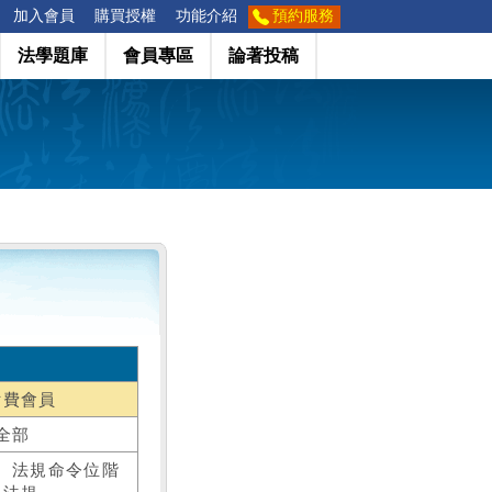
加入會員
購買授權
功能介紹
預約服務
法學題庫
會員專區
論著投稿
付費會員
全部
、法規命令位階