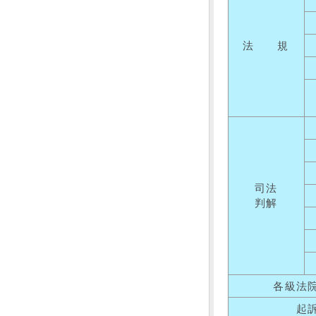
法 規
司法
判解
各級法
起