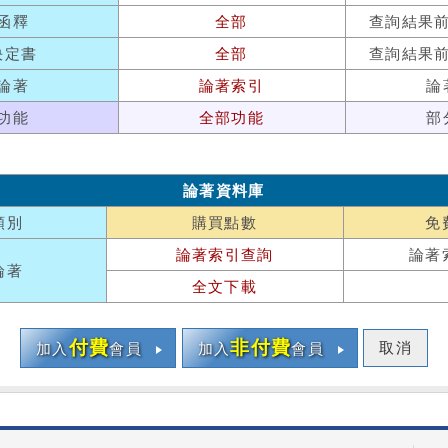
函釋
全部
查詢結果
決定書
全部
查詢結果
論著
論著索引
論
功能
全部功能
部
論著資料庫
類別
購買點數
免
論著索引查詢
論著
論著
全文下載
付費
非付費
取消
加入
會員
加入
會員