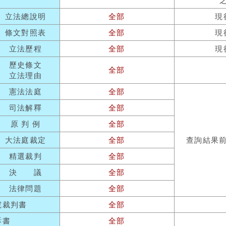
立法總說明
全部
現
條文對照表
全部
現
立法歷程
全部
現
歷史條文
全部
立法理由
憲法法庭
全部
司法解釋
全部
原 判 例
全部
大法庭裁定
全部
查詢結果
精選裁判
全部
決 議
全部
法律問題
全部
院裁判書
全部
訴書
全部