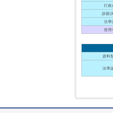
行政
訴願
法學
使用
資料
法學