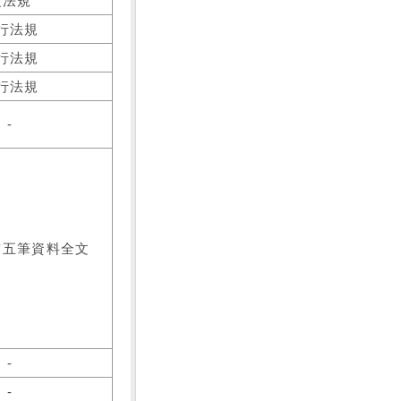
之法規
行法規
行法規
行法規
-
前五筆資料全文
-
-