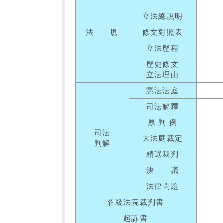
立法總說明
法 規
條文對照表
立法歷程
歷史條文
立法理由
憲法法庭
司法解釋
原 判 例
司法
大法庭裁定
判解
精選裁判
決 議
法律問題
各級法院裁判書
起訴書