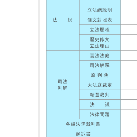
立法總說明
法 規
條文對照表
立法歷程
歷史條文
立法理由
憲法法庭
司法解釋
原 判 例
司法
大法庭裁定
判解
精選裁判
決 議
法律問題
各級法院裁判書
起訴書