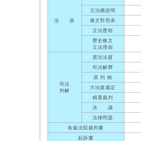
立法總說明
法 規
條文對照表
立法歷程
歷史條文
立法理由
憲法法庭
司法解釋
原 判 例
司法
大法庭裁定
判解
精選裁判
決 議
法律問題
各級法院裁判書
起訴書