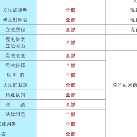
立法總說明
全部
現
條文對照表
全部
現
立法歷程
全部
現
歷史條文
全部
立法理由
憲法法庭
全部
司法解釋
全部
原 判 例
全部
大法庭裁定
全部
查詢結果
精選裁判
全部
決 議
全部
法律問題
全部
院裁判書
全部
訴書
全部