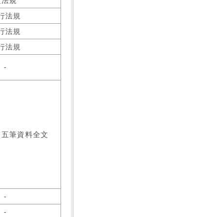
之法規
行法規
行法規
行法規
-
前五筆資料全文
-
-