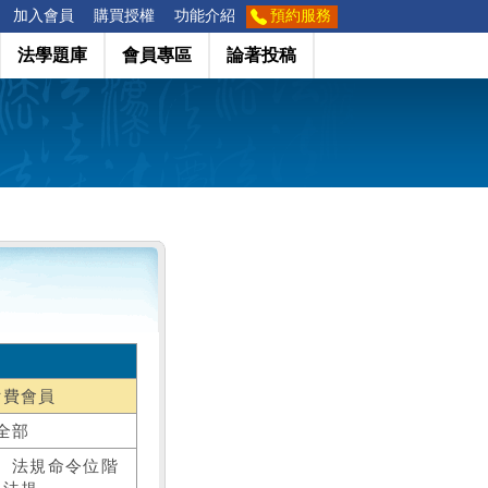
加入會員
購買授權
功能介紹
預約服務
法學題庫
會員專區
論著投稿
付費會員
全部
、法規命令位階