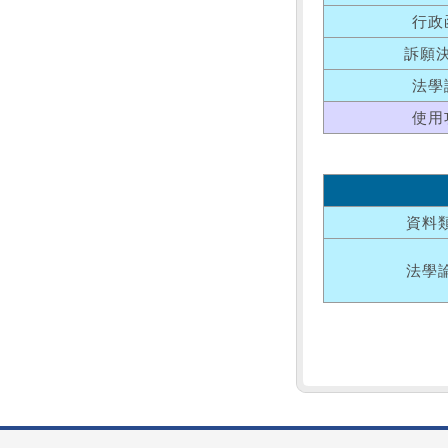
行政
訴願
法學
使用
資料
法學