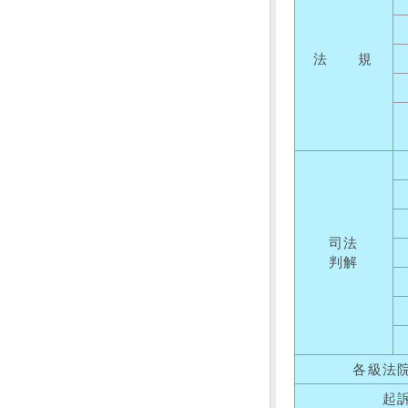
法 規
司法
判解
各級法
起