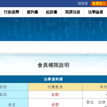
:::
回首頁
會員登入
行政函釋
裁判書
起訴書
英譯法規
法學論著
會員權限說明
法學資料庫
類別
付費會員
非
新訊
全部
憲法、法律
全文
全部