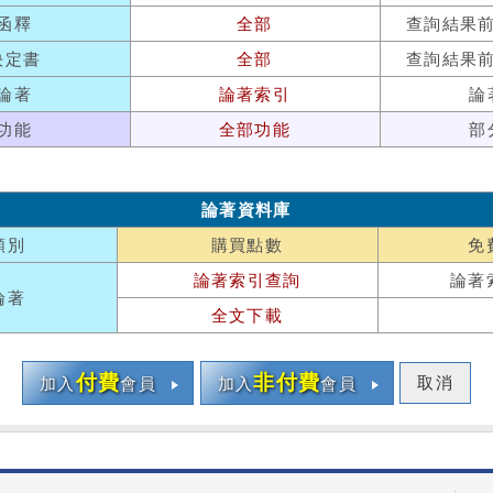
函釋
全部
查詢結果
決定書
全部
查詢結果
論著
論著索引
論
功能
全部功能
部
論著資料庫
類別
購買點數
免
論著索引查詢
論著
論著
全文下載
付費
非付費
取消
加入
會員
加入
會員