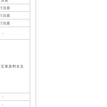
之法規
行法規
行法規
行法規
-
前五筆資料全文
-
-