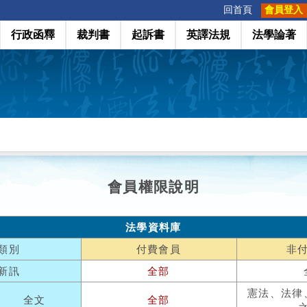
:::
回首頁
會員登入
行政函釋
裁判書
起訴書
英譯法規
法學論著
會員權限說明
法學資料庫
類別
付費會員
非
新訊
全部
憲法、法律
全文
全部