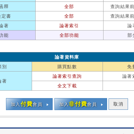
函釋
全部
查詢結果
決定書
全部
查詢結果
論著
論著索引
論
功能
全部功能
部
論著資料庫
類別
購買點數
免
論著索引查詢
論著
論著
全文下載
付費
非付費
取消
加入
會員
加入
會員