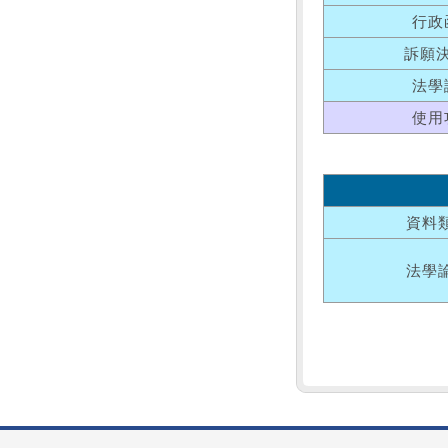
行政
訴願
法學
使用
資料
法學