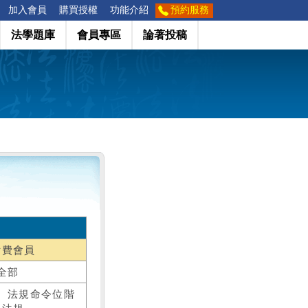
加入會員
購買授權
功能介紹
預約服務
法學題庫
會員專區
論著投稿
付費會員
全部
、法規命令位階