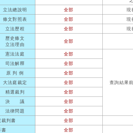
立法總說明
全部
現
條文對照表
全部
現
立法歷程
全部
現
歷史條文
全部
立法理由
憲法法庭
全部
司法解釋
全部
原 判 例
全部
大法庭裁定
全部
查詢結果
精選裁判
全部
決 議
全部
法律問題
全部
院裁判書
全部
訴書
全部