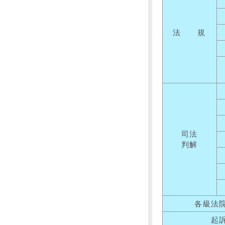
法 規
司法
判解
各級法
起