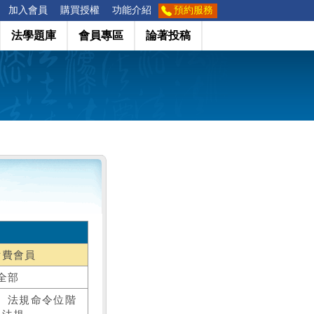
加入會員
購買授權
功能介紹
預約服務
法學題庫
會員專區
論著投稿
付費會員
全部
、法規命令位階