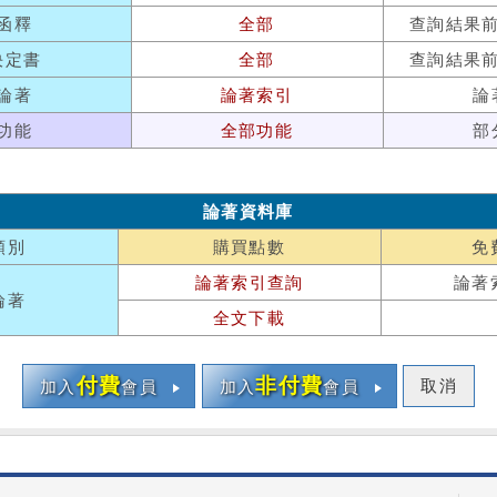
函釋
全部
查詢結果
決定書
全部
查詢結果
論著
論著索引
論
功能
全部功能
部
論著資料庫
類別
購買點數
免
論著索引查詢
論著
論著
全文下載
付費
非付費
取消
加入
會員
加入
會員