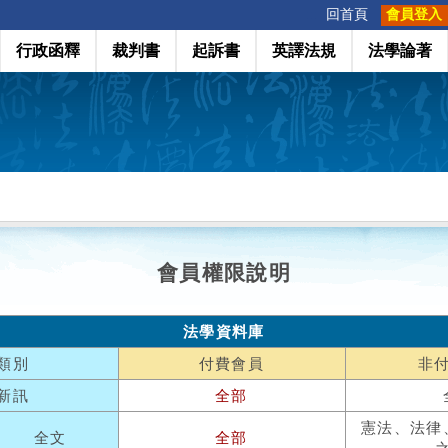
:::
回首頁
會員登入
行政函釋
裁判書
起訴書
英譯法規
法學論著
會員權限說明
法學資料庫
類別
付費會員
非
新訊
全部
憲法、法律
全文
全部