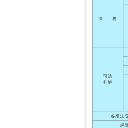
法 規
司法
判解
各級法
起