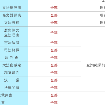
立法總說明
全部
現
條文對照表
全部
現
立法歷程
全部
現
歷史條文
全部
立法理由
憲法法庭
全部
司法解釋
全部
原 判 例
全部
大法庭裁定
全部
查詢結果
精選裁判
全部
決 議
全部
法律問題
全部
院裁判書
全部
訴書
全部