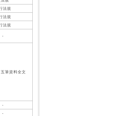
之法規
行法規
行法規
行法規
-
前五筆資料全文
-
-