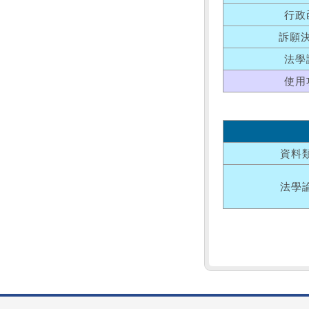
行政
訴願
法學
使用
資料
法學