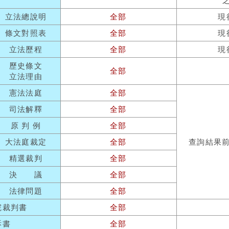
立法總說明
全部
現
條文對照表
全部
現
立法歷程
全部
現
歷史條文
全部
立法理由
憲法法庭
全部
司法解釋
全部
原 判 例
全部
大法庭裁定
全部
查詢結果
精選裁判
全部
決 議
全部
法律問題
全部
院裁判書
全部
訴書
全部