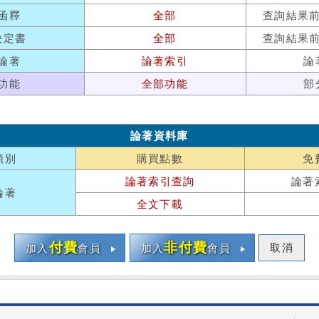
函釋
全部
查詢結果
決定書
全部
查詢結果
論著
論著索引
論
功能
全部功能
部
論著資料庫
類別
購買點數
免
論著索引查詢
論著
論著
全文下載
付費
非付費
取消
加入
會員
加入
會員