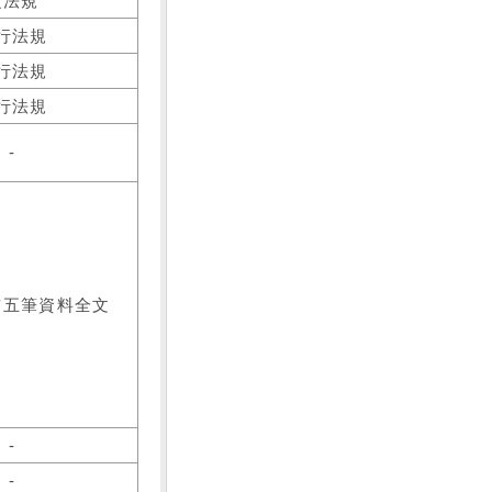
之法規
行法規
行法規
行法規
-
前五筆資料全文
-
-