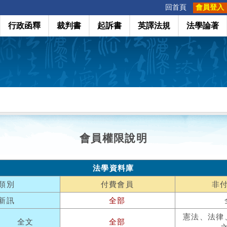
:::
回首頁
會員登入
行政函釋
裁判書
起訴書
英譯法規
法學論著
會員權限說明
法學資料庫
類別
付費會員
非
新訊
全部
憲法、法律
全文
全部