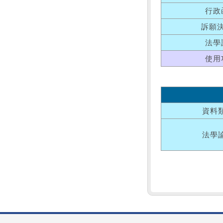
行政
訴願
法學
使用
資料
法學