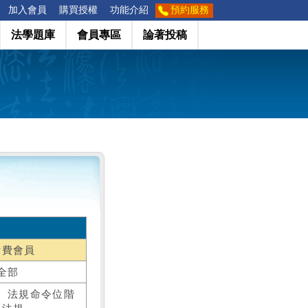
加入會員
購買授權
功能介紹
預約服務
法學題庫
會員專區
論著投稿
付費會員
全部
、法規命令位階