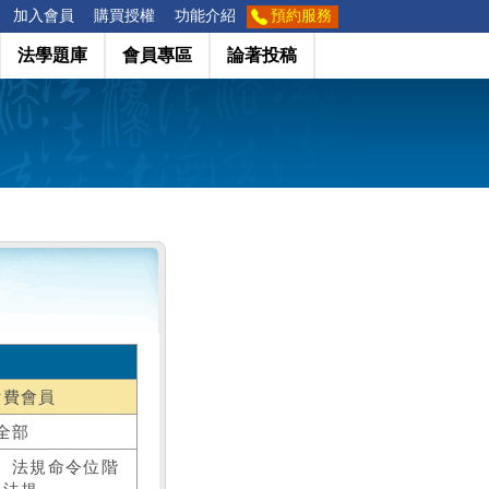
加入會員
購買授權
功能介紹
預約服務
法學題庫
會員專區
論著投稿
付費會員
全部
、法規命令位階