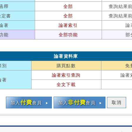
函釋
全部
查詢結果
決定書
全部
查詢結果
論著
論著索引
論
功能
全部功能
部
論著資料庫
類別
購買點數
免
論著索引查詢
論著
論著
全文下載
付費
非付費
取消
加入
會員
加入
會員