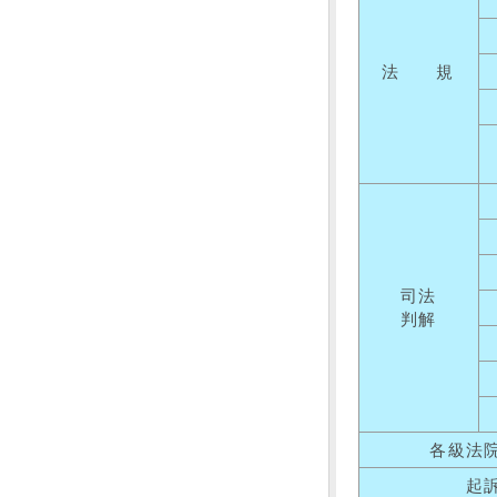
法 規
司法
判解
各級法
起