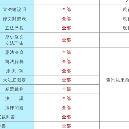
立法總說明
全部
現
條文對照表
全部
現
立法歷程
全部
現
歷史條文
全部
立法理由
憲法法庭
全部
司法解釋
全部
原 判 例
全部
大法庭裁定
全部
查詢結果
精選裁判
全部
決 議
全部
法律問題
全部
院裁判書
全部
訴書
全部