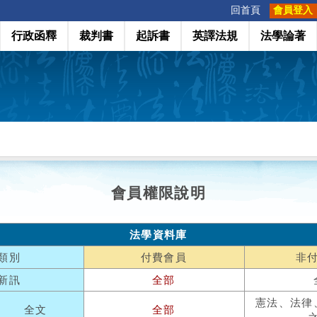
:::
回首頁
會員登入
行政函釋
裁判書
起訴書
英譯法規
法學論著
會員權限說明
法學資料庫
類別
付費會員
非
新訊
全部
憲法、法律
全文
全部