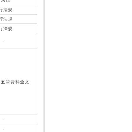
之法規
行法規
行法規
行法規
-
前五筆資料全文
-
-