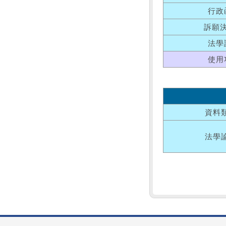
行政
訴願
法學
使用
資料
法學