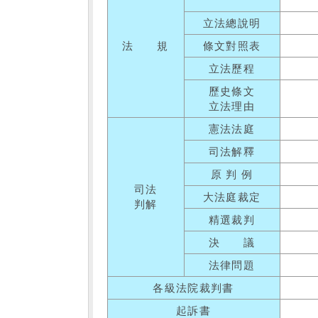
立法總說明
法 規
條文對照表
立法歷程
歷史條文
立法理由
憲法法庭
司法解釋
原 判 例
司法
大法庭裁定
判解
精選裁判
決 議
法律問題
各級法院裁判書
起訴書