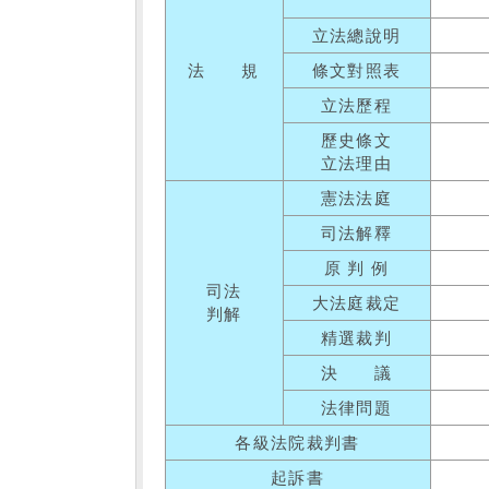
立法總說明
法 規
條文對照表
立法歷程
歷史條文
立法理由
憲法法庭
司法解釋
原 判 例
司法
大法庭裁定
判解
精選裁判
決 議
法律問題
各級法院裁判書
起訴書