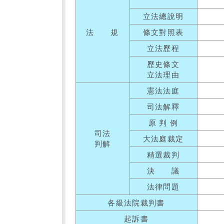
立法總說明
法 規
條文對照表
立法歷程
歷史條文
立法理由
憲法法庭
司法解釋
原 判 例
司法
大法庭裁定
判解
精選裁判
決 議
法律問題
各級法院裁判書
起訴書