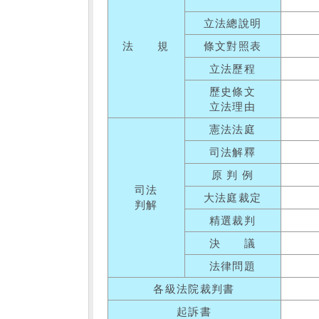
立法總說明
法 規
條文對照表
立法歷程
歷史條文
立法理由
憲法法庭
司法解釋
原 判 例
司法
大法庭裁定
判解
精選裁判
決 議
法律問題
各級法院裁判書
起訴書