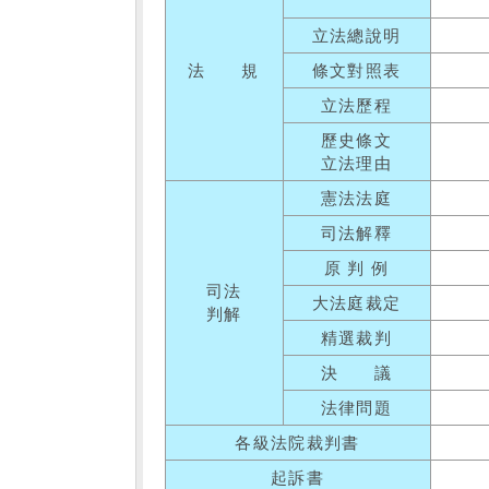
立法總說明
法 規
條文對照表
立法歷程
歷史條文
立法理由
憲法法庭
司法解釋
原 判 例
司法
大法庭裁定
判解
精選裁判
決 議
法律問題
各級法院裁判書
起訴書