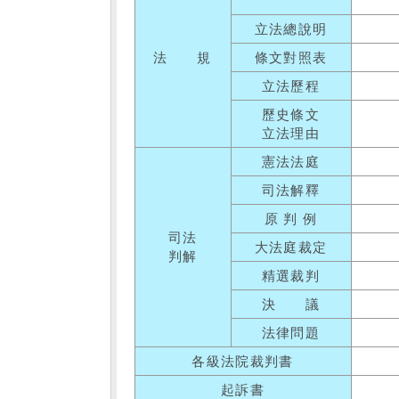
立法總說明
法 規
條文對照表
立法歷程
歷史條文
立法理由
憲法法庭
司法解釋
原 判 例
司法
大法庭裁定
判解
精選裁判
決 議
法律問題
各級法院裁判書
起訴書