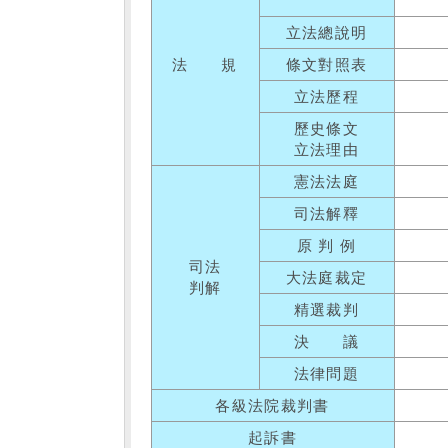
立法總說明
法 規
條文對照表
立法歷程
歷史條文
立法理由
憲法法庭
司法解釋
原 判 例
司法
大法庭裁定
判解
精選裁判
決 議
法律問題
各級法院裁判書
起訴書