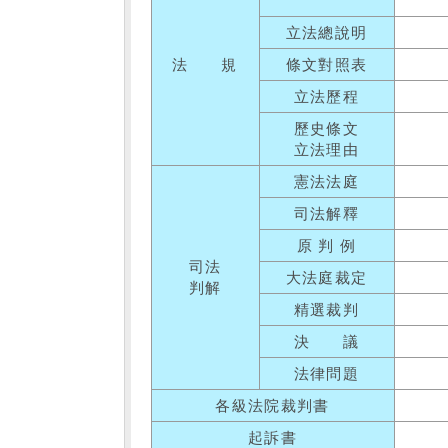
立法總說明
法 規
條文對照表
立法歷程
歷史條文
立法理由
憲法法庭
司法解釋
原 判 例
司法
大法庭裁定
判解
精選裁判
決 議
法律問題
各級法院裁判書
起訴書