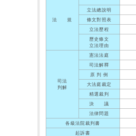
立法總說明
法 規
條文對照表
立法歷程
歷史條文
立法理由
憲法法庭
司法解釋
原 判 例
司法
大法庭裁定
判解
精選裁判
決 議
法律問題
各級法院裁判書
起訴書