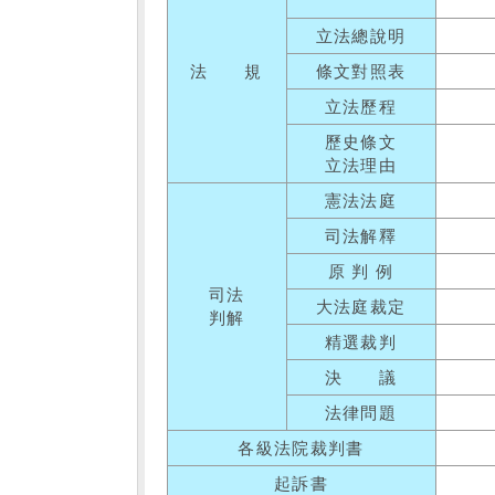
立法總說明
法 規
條文對照表
立法歷程
歷史條文
立法理由
憲法法庭
司法解釋
原 判 例
司法
大法庭裁定
判解
精選裁判
決 議
法律問題
各級法院裁判書
起訴書