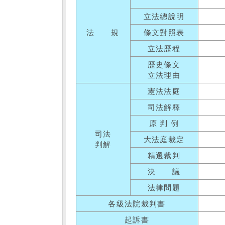
立法總說明
法 規
條文對照表
立法歷程
歷史條文
立法理由
憲法法庭
司法解釋
原 判 例
司法
大法庭裁定
判解
精選裁判
決 議
法律問題
各級法院裁判書
起訴書