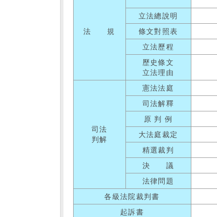
立法總說明
法 規
條文對照表
立法歷程
歷史條文
立法理由
憲法法庭
司法解釋
原 判 例
司法
大法庭裁定
判解
精選裁判
決 議
法律問題
各級法院裁判書
起訴書