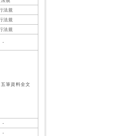
之法規
行法規
行法規
行法規
-
前五筆資料全文
-
-