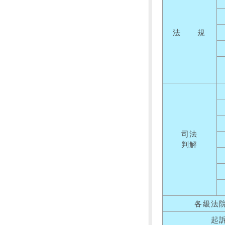
法 規
司法
判解
各級法
起