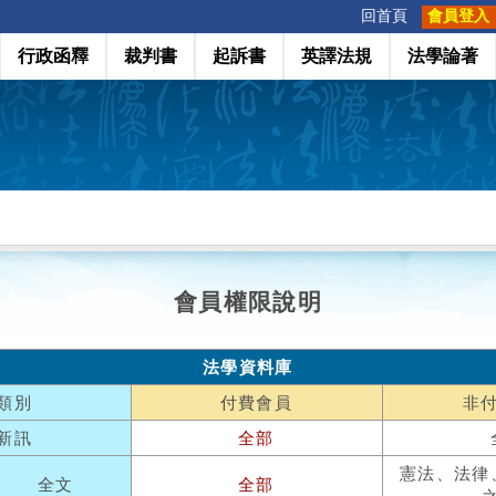
:::
回首頁
會員登入
行政函釋
裁判書
起訴書
英譯法規
法學論著
會員權限說明
法學資料庫
類別
付費會員
非
新訊
全部
憲法、法律
全文
全部