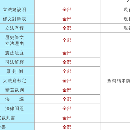
立法總說明
全部
現
條文對照表
全部
現
立法歷程
全部
現
歷史條文
全部
立法理由
憲法法庭
全部
司法解釋
全部
原 判 例
全部
大法庭裁定
全部
查詢結果
精選裁判
全部
決 議
全部
法律問題
全部
院裁判書
全部
訴書
全部