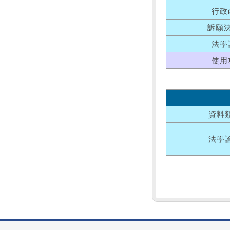
行政
訴願
法學
使用
資料
法學