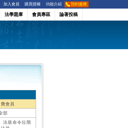
加入會員
購買授權
功能介紹
預約服務
法學題庫
會員專區
論著投稿
付費會員
全部
、法規命令位階