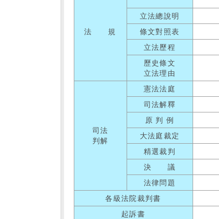
立法總說明
法 規
條文對照表
立法歷程
歷史條文
立法理由
憲法法庭
司法解釋
原 判 例
司法
大法庭裁定
判解
精選裁判
決 議
法律問題
各級法院裁判書
起訴書