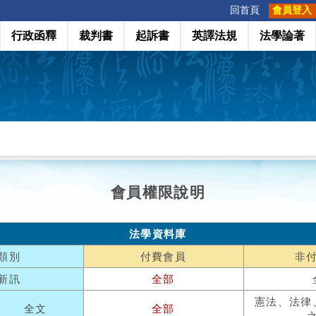
:::
回首頁
會員登入
行政函釋
裁判書
起訴書
英譯法規
法學論著
會員權限說明
法學資料庫
類別
付費會員
非
新訊
全部
憲法、法律
全文
全部