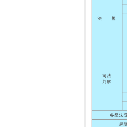
法 規
司法
判解
各級法
起