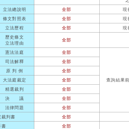
立法總說明
全部
現
條文對照表
全部
現
立法歷程
全部
現
歷史條文
全部
立法理由
憲法法庭
全部
司法解釋
全部
原 判 例
全部
大法庭裁定
全部
查詢結果
精選裁判
全部
決 議
全部
法律問題
全部
院裁判書
全部
訴書
全部