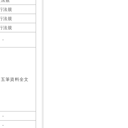
之法規
行法規
行法規
行法規
-
前五筆資料全文
-
-