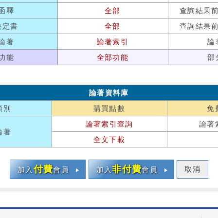
函釋
全部
查詢結果
決定書
全部
查詢結果
論著
論著索引
論
功能
全部功能
部
論著資料庫
類別
購買點數
免
論著索引查詢
論著
論著
全文下載
付費
非付費
取消
加入
會員
加入
會員