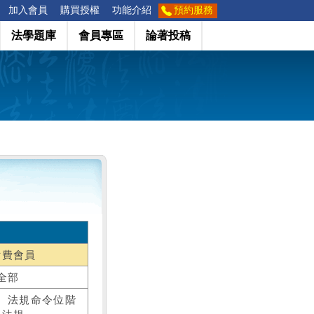
加入會員
購買授權
功能介紹
預約服務
法學題庫
會員專區
論著投稿
付費會員
全部
、法規命令位階