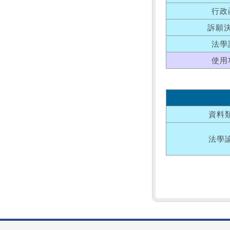
行政
訴願
法學
使用
資料
法學