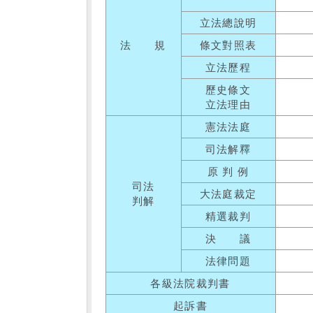
立法總說明
法 規
條文對照表
立法歷程
歷史條文
立法理由
憲法法庭
司法解釋
原 判 例
司法
大法庭裁定
判解
精選裁判
決 議
法律問題
各級法院裁判書
起訴書