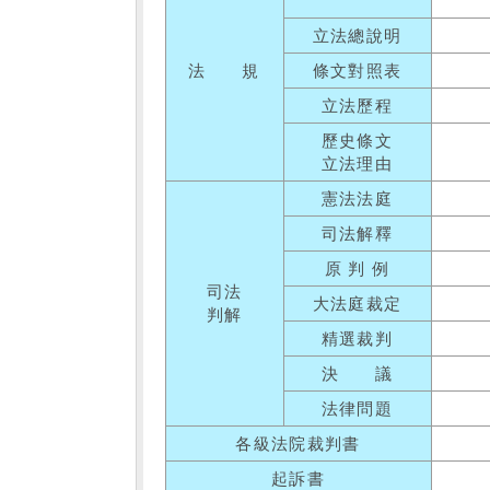
立法總說明
法 規
條文對照表
立法歷程
歷史條文
立法理由
憲法法庭
司法解釋
原 判 例
司法
大法庭裁定
判解
精選裁判
決 議
法律問題
各級法院裁判書
起訴書