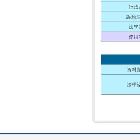
行政
訴願
法學
使用
資料
法學