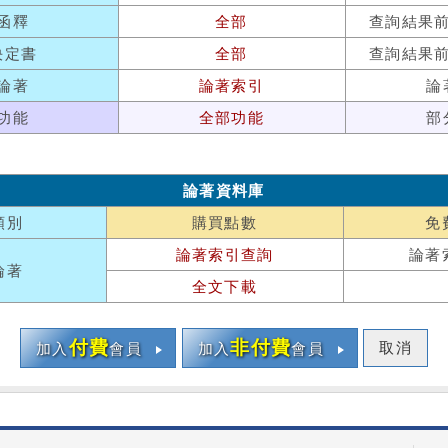
函釋
全部
查詢結果
決定書
全部
查詢結果
論著
論著索引
論
功能
全部功能
部
論著資料庫
類別
購買點數
免
論著索引查詢
論著
論著
全文下載
付費
非付費
取消
加入
會員
加入
會員