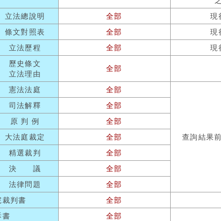
立法總說明
全部
現
條文對照表
全部
現
立法歷程
全部
現
歷史條文
全部
立法理由
憲法法庭
全部
司法解釋
全部
原 判 例
全部
大法庭裁定
全部
查詢結果
精選裁判
全部
決 議
全部
法律問題
全部
院裁判書
全部
訴書
全部