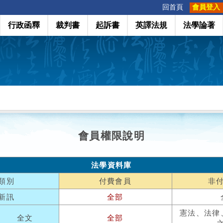
:::
回首頁
會員登入
行政函釋
裁判書
起訴書
英譯法規
法學論著
會員權限說明
法學資料庫
類別
付費會員
非
新訊
全部
憲法、法律
全文
全部