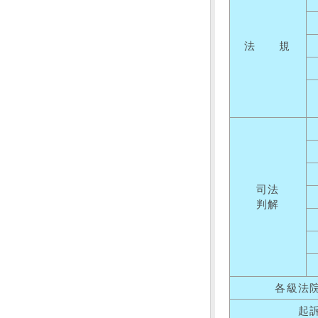
法 規
司法
判解
各級法
起