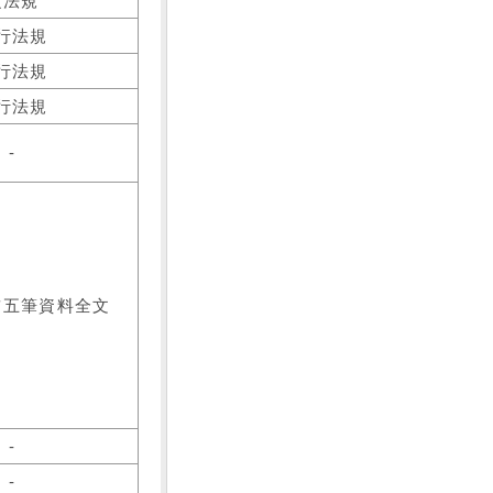
之法規
行法規
行法規
行法規
-
前五筆資料全文
-
-