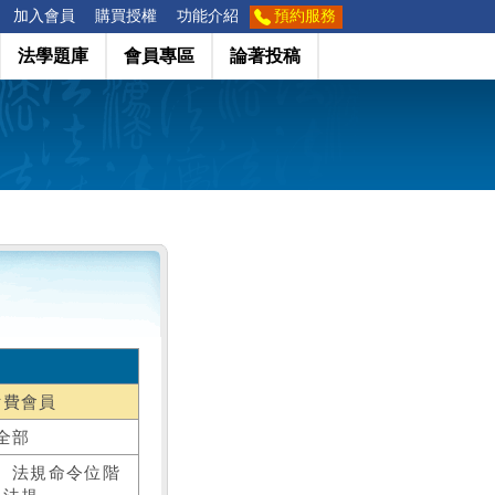
加入會員
購買授權
功能介紹
預約服務
法學題庫
會員專區
論著投稿
付費會員
全部
、法規命令位階