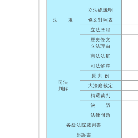
立法總說明
法 規
條文對照表
立法歷程
歷史條文
立法理由
憲法法庭
司法解釋
原 判 例
司法
大法庭裁定
判解
精選裁判
決 議
法律問題
各級法院裁判書
起訴書