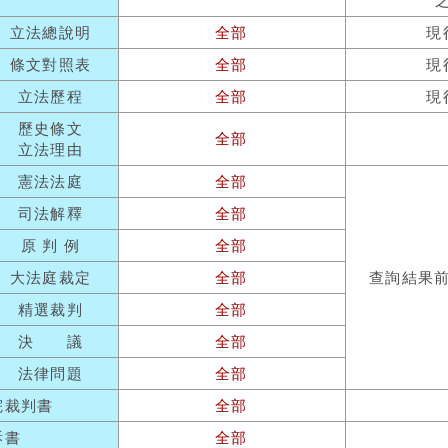
立法總說明
全部
現
條文對照表
全部
現
立法歷程
全部
現
歷史條文
全部
立法理由
憲法法庭
全部
司法解釋
全部
原 判 例
全部
大法庭裁定
全部
查詢結果
精選裁判
全部
決 議
全部
法律問題
全部
院裁判書
全部
訴書
全部