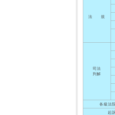
法 規
司法
判解
各級法
起