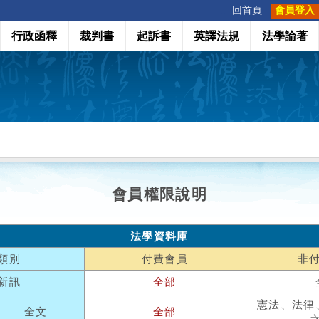
:::
回首頁
會員登入
行政函釋
裁判書
起訴書
英譯法規
法學論著
會員權限說明
法學資料庫
類別
付費會員
非
新訊
全部
憲法、法律
全文
全部