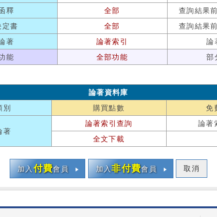
函釋
全部
查詢結果
決定書
全部
查詢結果
論著
論著索引
論
功能
全部功能
部
論著資料庫
類別
購買點數
免
論著索引查詢
論著
論著
全文下載
付費
非付費
取消
加入
會員
加入
會員