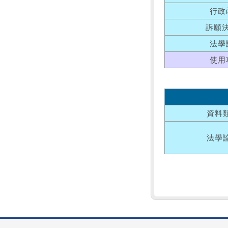
行政
訴願
法學
使用
資料
法學