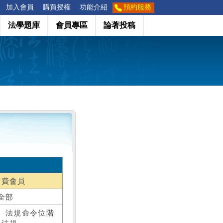
加入會員
購買授權
功能介紹
預約服務
法學題庫
會員專區
論著投稿
付費會員
全部
、法規命令位階