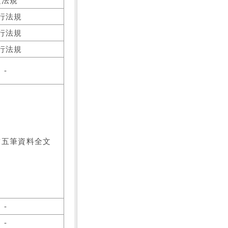
之法規
行法規
行法規
行法規
-
前五筆資料全文
-
-