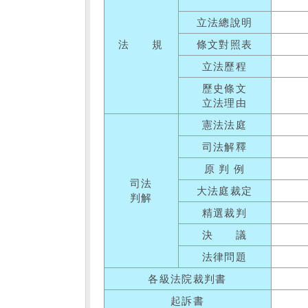
立法總說明
法 規
條文對照表
立法歷程
歷史條文
立法理由
憲法法庭
司法解釋
原 判 例
司法
大法庭裁定
判解
精選裁判
決 議
法律問題
各級法院裁判書
起訴書